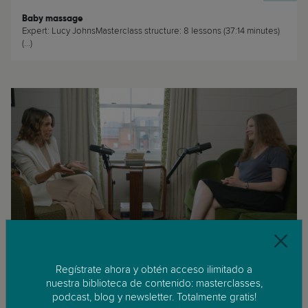
Baby massage
Expert: Lucy JohnsMasterclass structure: 8 lessons (37:14 minutes)
(...)
Bebé
Educational Apps for young children: Are they really educational?
Regístrate ahora y obtén acceso ilimitado a
There is an educational app for almost anything. But are they really
nuestra biblioteca de contenido: masterclasses,
educational? Can young kids learn from a screen? (...)
podcast, blog y newsletter. Totalmente gratis!