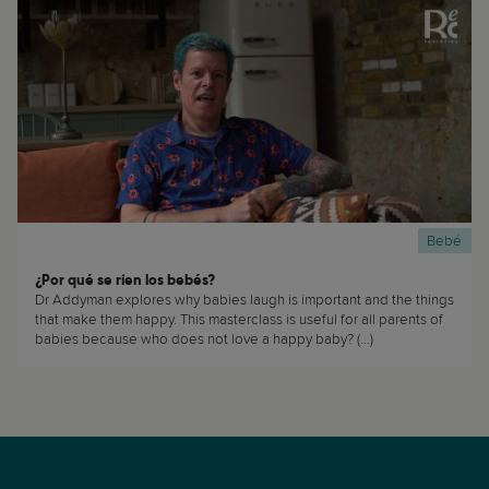
Bebé
¿Por qué se ríen los bebés?
Dr Addyman explores why babies laugh is important and the things
that make them happy. This masterclass is useful for all parents of
babies because who does not love a happy baby? (...)