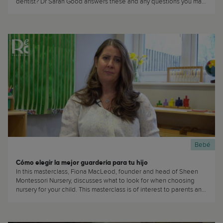
dentist? Dr Sarah Good answers these and any questions you may
have about how to take care of your child's teeth in this
masterclass. This masterclass is of interest to... well, everyone! (...)
Bebé
Cómo elegir la mejor guardería para tu hijo
In this masterclass, Fiona MacLeod, founder and head of Sheen
Montessori Nursery, discusses what to look for when choosing
nursery for your child. This masterclass is of interest to parents and
caregivers who are planning on sending their children to daycare
or nursery. (...)