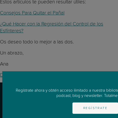
Estos artículos te pueden resultar útiles:
Consejos Para Quitar el Pañal
¿Qué Hacer con la Regresión del Control de los
Esfínteres?
Os deseo todo lo mejor a las dos.
Un abrazo,
Ana
Dr Ana Aznar
Regístrate ahora y obtén acceso ilimitado a nuestra biblio
podcast, blog y newsletter. Totalmen
REGÍSTRATE