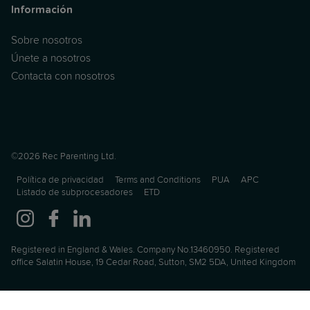
Información
Sobre nosotros
Únete a nosotros
Contacta con nosotros
©2026 Rec Parenting Ltd.
Política de privacidad
Terms and Conditions
PUA
APC
Listado de subprocesadores
ETD
Registered in England & Wales. Company No.13460950. Registered
office Salatin House, 19 Cedar Road, Sutton, SM2 5DA, United Kingdom