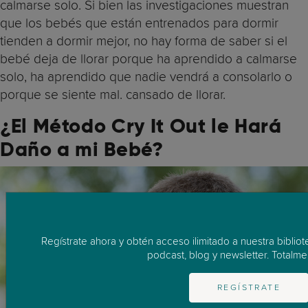
calmarse solo. Si bien las investigaciones muestran
que los bebés que están entrenados para dormir
tienden a dormir mejor, no hay forma de saber si el
bebé deja de llorar porque ha aprendido a calmarse
solo, ha aprendido que nadie vendrá a consolarlo o
porque se siente mal. cansado de llorar.
¿El Método Cry It Out le Hará
Daño a mi Bebé?
Regístrate ahora y obtén acceso ilimitado a nuestra biblio
podcast, blog y newsletter. Totalmen
REGÍSTRATE