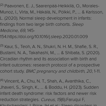
(2)
Paavonen, E. J., Saarenpää-Heikkilä, O., Morales-
Munoz, I., Virta, M., Häkälä, N., Pölkki, P., … & Karlsson,
L. (2020). Normal sleep development in infants:
findings from two large birth cohorts.
Sleep
Medicine
,
69
, 145-
154.https://doi.org/10.1016/j.sleep.2020.01.009
(3)
Kaur, S., Teoh, A. N., Shukri, N. H. M., Shafie, S. R.,
Bustami, N. A., Takahashi, M., … & Shibata, S. (2020).
Circadian rhythm and its association with birth and
infant outcomes: research protocol of a prospective
cohort study.
BMC pregnancy and childbirth
,
20
, 1-11.
(4)
Vincent, A., Chu, N. T., Shah, A., Avanthika, C.,
Jhaveri, S., Singh, K., … & Boddu, H. (2023). Sudden
infant death syndrome: risk factors and newer risk
reduction strategies.
Cureus
,
15
(6).Faruqui F,
Khubchandani J, Price JH et al.: Sleep disorders in