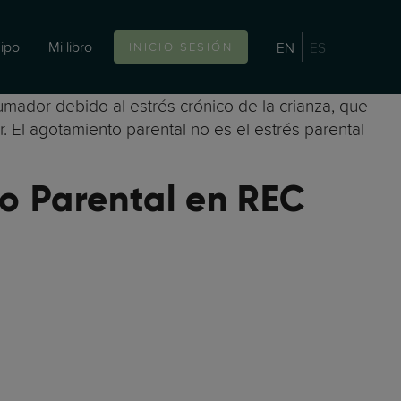
ipo
Mi libro
EN
ES
INICIO SESIÓN
mador debido al estrés crónico de la crianza, que
ar. El agotamiento parental no es el estrés parental
o Parental en REC