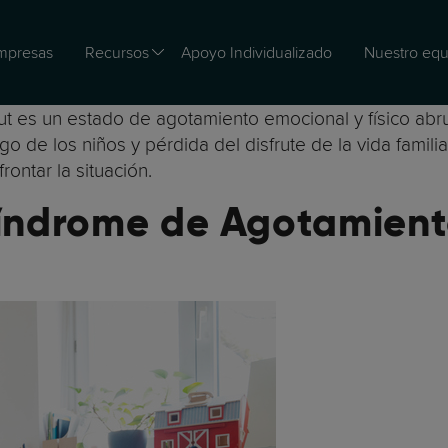
mpresas
Recursos
Apoyo Individualizado
Nuestro equ
t es un estado de agotamiento emocional y físico abru
go de los niños y pérdida del disfrute de la vida famili
rontar la situación.
índrome de Agotamient