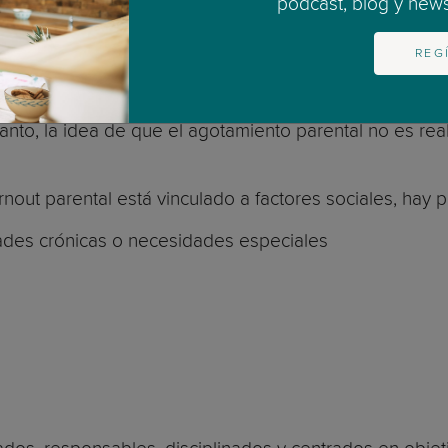
podcast, blog y newsl
a red de apoyo
REG
a sociedad actual.
rental sea más común. Hoy en día, la crianza es inten
anto, la idea de que el agotamiento parental no es real
ut parental está vinculado a factores sociales, hay 
ades crónicas o necesidades especiales