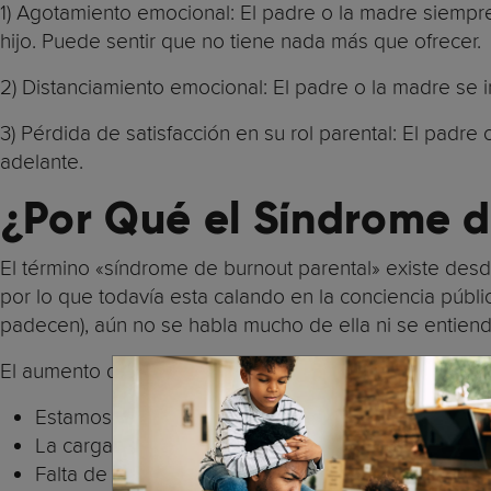
1) Agotamiento emocional: El padre o la madre siempr
hijo. Puede sentir que no tiene nada más que ofrecer.
2) Distanciamiento emocional: El padre o la madre se 
3) Pérdida de satisfacción en su rol parental: El padre
adelante.
¿Por Qué el Síndrome 
El término «síndrome de burnout parental» existe desde
por lo que todavía esta calando en la conciencia públi
padecen), aún no se habla mucho de ella ni se entiend
El aumento del agotamiento parental está relacionado 
Estamos criando a nuestros hijos de manera muy i
La carga mental recae en las madres, incluso cua
Falta de equilibrio entre la vida laboral y personal.