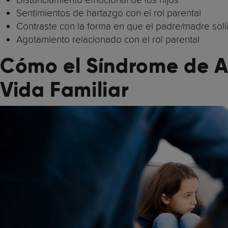
Sentimientos de hartazgo con el rol parental
Contraste con la forma en que el padre/madre solí
Agotamiento relacionado con el rol parental
Cómo el Síndrome de Ag
Vida Familiar