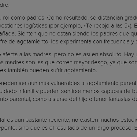
dre.
 rol como padres. Como resultado, se distancian grad
a cuestiones logísticas (por ejemplo, «Te recojo a las 5
dañada. Sienten que no están siendo los padres que q
e de agotamiento, los experimenta con frecuencia y d
 afecta a las madres, pero no es así en absoluto. Hay
las madres son las que corren mayor riesgo, ya que son
dres también pueden sufrir agotamiento.
ueden ser aún más vulnerables al agotamiento parental
idado infantil y pueden sentirse menos capaces de bu
o parental, como aislarse del hijo o tener fantasías 
al es aún bastante reciente, no existen muchos estudi
ente, sino que es el resultado de un largo proceso. E