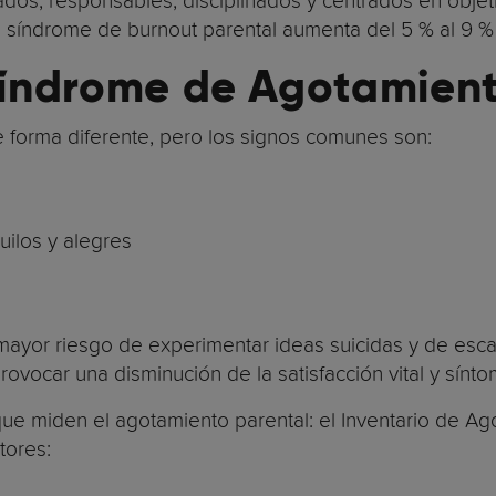
dos, responsables, disciplinados y centrados en objet
el síndrome de burnout parental aumenta del 5 % al 9 %
índrome de Agotamient
 forma diferente, pero los signos comunes son:
uilos y alegres
mayor riesgo de experimentar ideas suicidas y de es
rovocar una disminución de la satisfacción vital y sínt
e miden el agotamiento parental: el Inventario de Agot
tores: