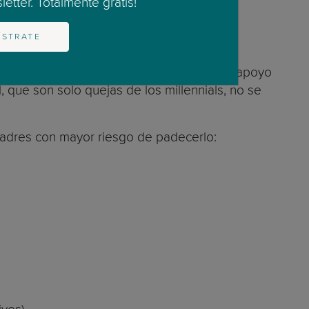
etter. Totalmente gratis!
ÍSTRATE
sa y, cuando los padres no cuentan con el apoyo
, que son solo quejas de los millennials, no se
padres con mayor riesgo de padecerlo: