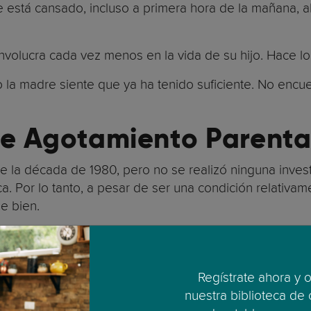
e está cansado, incluso a primera hora de la mañana, 
involucra cada vez menos en la vida de su hijo. Hace l
 o la madre siente que ya ha tenido suficiente. No encu
de Agotamiento Parent
 la década de 1980, pero no se realizó ninguna investig
ca. Por lo tanto, a pesar de ser una condición relativ
e bien.
con factores estructurales y sociales más amplios:
ntensiva.
Regístrate ahora y 
ndo ambos miembros de la pareja trabajan fuera de cas
nuestra biblioteca de