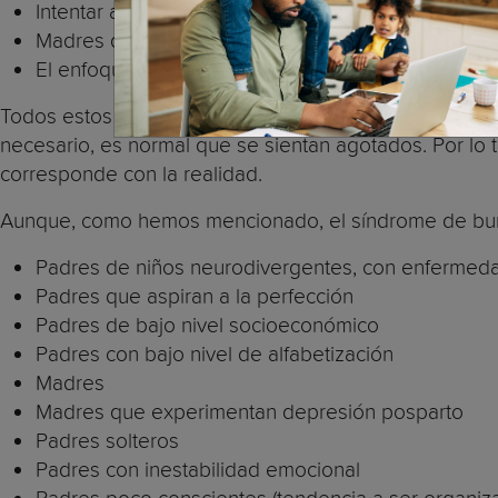
Intentar alcanzar el mito de la madre perfecta.
Madres que se sienten solas porque no tienen un
El enfoque en la productividad tan prevalente en l
Todos estos factores han hecho que el agotamiento pa
necesario, es normal que se sientan agotados. Por lo t
corresponde con la realidad.
Aunque, como hemos mencionado, el síndrome de burno
Padres de niños neurodivergentes, con enfermed
Padres que aspiran a la perfección
Padres de bajo nivel socioeconómico
Padres con bajo nivel de alfabetización
Madres
Madres que experimentan depresión posparto
Padres solteros
Padres con inestabilidad emocional