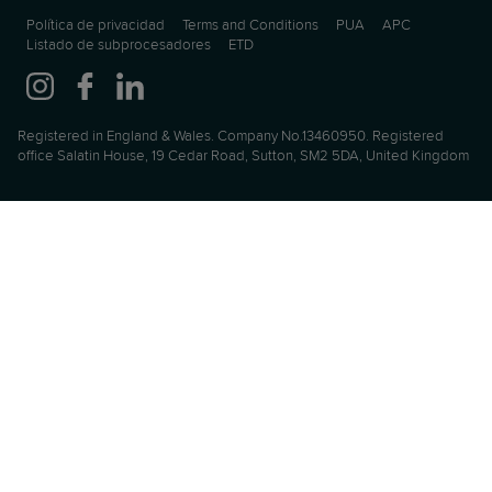
Política de privacidad
Terms and Conditions
PUA
APC
Listado de subprocesadores
ETD
Registered in England & Wales. Company No.13460950. Registered
office Salatin House, 19 Cedar Road, Sutton, SM2 5DA, United Kingdom