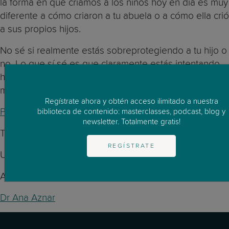
la forma en que criamos a los niños hoy en día es muy
diferente a cómo criaron a tu abuela o a cómo ella crió
a sus propios hijos.
No sé si realmente estás sobreprotegiendo a tu hijo o
no. Lo que sí sé es que claramente estás intentando
hacer lo mejor para él. Lee este artículo para saber
más sobre este tema:
Regístrate ahora y obtén acceso ilimitado a nuestra
Padres Helicóptero: Características y Consecuencias
biblioteca de contenido: masterclasses, podcast, blog y
newsletter. Totalmente gratis!
Te deseo a tí y a tu hijo todo lo mejor.
REGÍSTRATE
Un abrazo,
Ana
Dr Ana Aznar