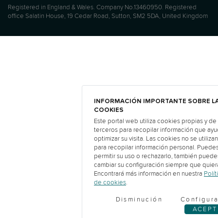
Registered in England & Wales. Company No.13460950. Registered
office Salatin House, 19 Cedar Road, Sutton, SM2 5DA, United Kingdom
INFORMACIÓN IMPORTANTE SOBRE L
COOKIES
Este portal web utiliza cookies propias y de
terceros para recopilar información que ayu
optimizar su visita. Las cookies no se utilizan
para recopilar información personal. Puede
permitir su uso o rechazarlo, también puede
cambiar su configuración siempre que quier
Encontrará más información en nuestra
Polít
de cookies
.
Disminución
Configura
ACEPT