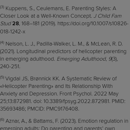
(3)
Kuppens, S., Ceulemans, E. Parenting Styles: A
Closer Look at a Well-Known Concept.
J Child Fam
Stud
, 168–181 (2019). https://doi.org/10.1007/s10826-
28
018-1242-x
(4)
Nelson, L. J., Padilla-Walker, L. M., & McLean, R. D.
(2021). Longitudinal predictors of helicopter parenting
in emerging adulthood.
Emerging Adulthood
,
9
(3),
240-251.
(5)
Vigdal JS, Brønnick KK. A Systematic Review of
«Helicopter Parenting» and Its Relationship With
Anxiety and Depression. Front Psychol. 2022 May
25;13:872981. doi: 10.3389/fpsyg.2022.872981. PMID:
35693486; PMCID: PMC9176408.
(6)
Aznar, A., & Battams, F. (2023). Emotion regulation in
emerging adults: Do parenting and parents’ own