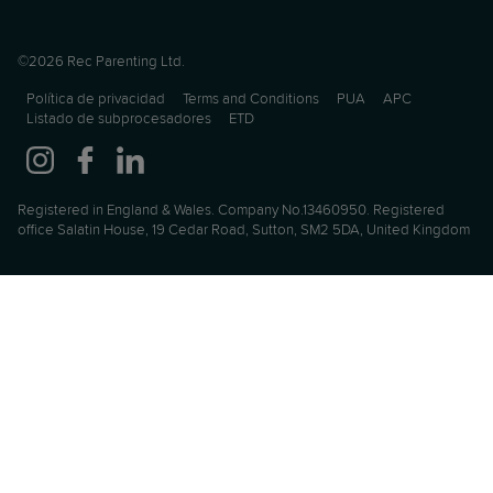
©2026 Rec Parenting Ltd.
Política de privacidad
Terms and Conditions
PUA
APC
Listado de subprocesadores
ETD
Registered in England & Wales. Company No.13460950. Registered
office Salatin House, 19 Cedar Road, Sutton, SM2 5DA, United Kingdom