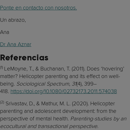
Ponte en contacto con nosotros.
Un abrazo,
Ana
Dr Ana Aznar
Referencias
(1)
LeMoyne, T., & Buchanan, T. (2011). Does ‘hovering’
matter? Helicopter parenting and its effect on well-
being.
Sociological Spectrum
,
31
(4), 399–
418.
https://doi.org/10.1080/02732173.2011.574038
(2)
Srivastav, D., & Mathur, M. L. (2020). Helicopter
parenting and adolescent development: from the
perspective of mental health.
Parenting-studies by an
ecocultural and transactional perspective
.