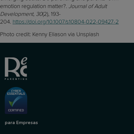
emotion regulation matter?.
Journal of Adult
Development
,
30
(2), 193-
204.
https://doi.org/10.1007/s10804-022-09427-2
Photo credit: Kenny Eliason via Unsplash
para Empresas