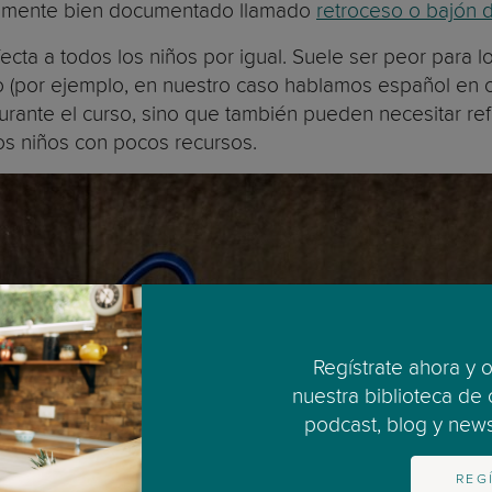
lemente bien documentado llamado
retroceso o bajón 
cta a todos los niños por igual. Suele ser peor para l
 (por ejemplo, en nuestro caso hablamos español en cas
urante el curso, sino que también pueden necesitar ref
os niños con pocos recursos.
Regístrate ahora y 
nuestra biblioteca de
podcast, blog y newsl
REG