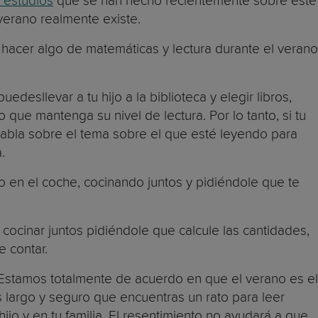
s estudios
que se han hecho recientemente sobre este
verano realmente existe.
cer algo de matemáticas y lectura durante el verano
esllevar a tu hijo a la biblioteca y elegir libros,
que mantenga su nivel de lectura. Por lo tanto, si tu
, habla sobre el tema sobre el que esté leyendo para
.
o en el coche, cocinando juntos y pidiéndole que te
 cocinar juntos pidiéndole que calcule las cantidades,
e contar.
 Estamos totalmente de acuerdo en que el verano es el
s largo y seguro que encuentras un rato para leer
jo y en tu familia. El resentimiento no ayudará a que