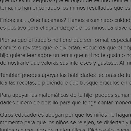
que no están seguros que el bajón de verano realmen
tema, no han encontrado los mimos resultados que es
Entonces… ¿Qué hacemos? Hemos examinado cuidadosame
es positivo para el aprendizaje de los niños. La clave
Piensa que el trabajo no tiene que ser formal, especial
cómics o revistas que le diviertan. Recuerda que el obj
hijo quiere leer sobre un tema que a ti no te gusta o 
demostrarle que valoras sus intereses y gustose. Al 
También puedes apoyar las habilidades lectoras de tu 
lea las recetas, o pidiéndole que busque artículos e
Para apoyar las matemáticas de tu hijo, puedes sumar l
darles dinero de bolsillo para que tenga contar moned
Otros educadores abogan por que los niños no hagan t
momento para que los niños se relajen, se diviertan y 
juntos o hacer algo de matemáticas. Dicho esto, hacer 