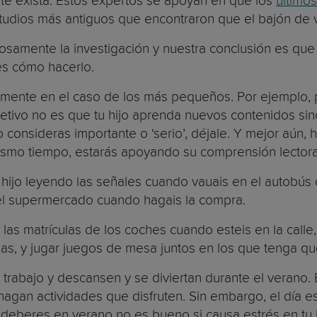
te exista. Estos expertos se apoyan en que los
último
tudios más antiguos que encontraron que el bajón de 
nte la investigación y nuestra conclusión es que ha
 es cómo hacerlo.
mente en el caso de los más pequeños. Por ejemplo, pued
etivo no es que tu hijo aprenda nuevos contenidos sino 
no consideras importante o ‘serio’, déjale. Y mejor aún
mismo tiempo, estarás apoyando su comprensión lectora
hijo leyendo las señales cuando vauais en el autobús 
n el supermercado cuando hagais la compra.
as matrículas de los coches cuando esteis en la calle,
as, y jugar juegos de mesa juntos en los que tenga qu
rabajo y descansen y se diviertan durante el verano.
hagan actividades que disfruten. Sin embargo, el día e
deberes en verano no es bueno si causa estrés en tu hi