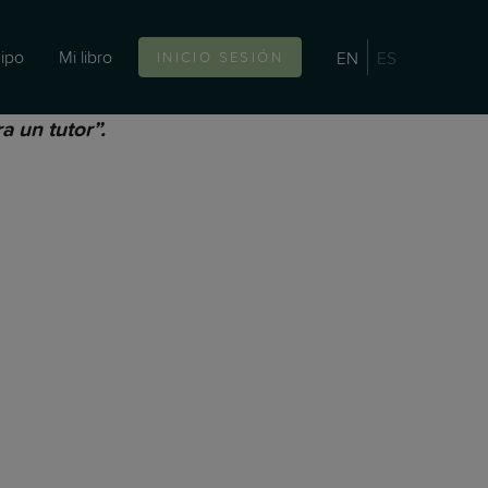
ipo
Mi libro
EN
ES
INICIO SESIÓN
 un tutor”.