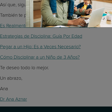
Así que, sigue elogiando a tu hija cuando se porta bie
También te pueden resultar útiles estos artículos:
Es Realmente Tan Malo Gritar a Nuestros Hijos?
Estrategias de Disciplina: Guía Por Edad
Pegar a un Hijo: Es a Veces Necesario?
Cómo Disciplinar a un Niño de 3 Años?
Te deseo todo lo mejor.
Un abrazo,
Ana
Dr Ana Aznar