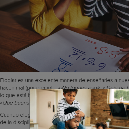
Elogiar es una excelente manera de enseñarles a nues
hacen mal (por ejemplo, «
¡No toques eso!
«; «
¡Deja de 
lo que está bien y lo que está mal. Es mejor usar el 
«
Que buena eres»
, dile «
Bien hecho por ordenar tan b
Cuando elogiamos a nuestros hijos, los estamos discip
de la disciplina es enseñarles a nuestros hijos lo que e