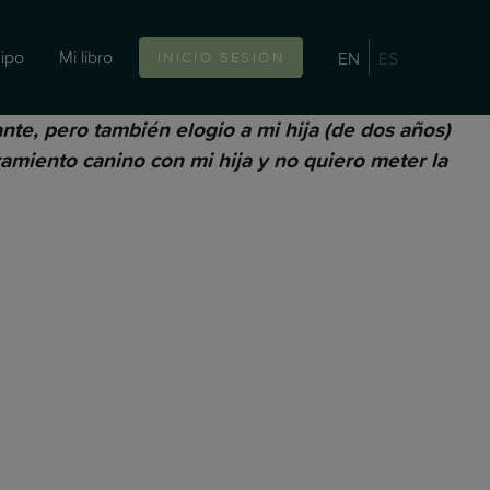
ipo
Mi libro
EN
ES
INICIO SESIÓN
nte, pero también elogio a mi hija (de dos años)
ramiento canino con mi hija y no quiero meter la