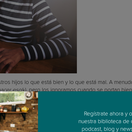
tros hijos lo que está bien y lo que está mal. A menu
hacer eso!
«), pero los ignoramos cuando se portan bie
elogio de forma muy específica, para que sepan qué com
ien
«.
Regístrate ahora y 
linando. A menudo, pensamos que la disciplina se trat
nuestra biblioteca de
stá mal y lo que está bien. Por lo tanto, el elogio es un
podcast, blog y newsl