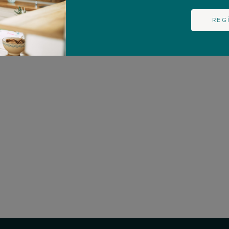
n. ¡Sin duda es una buena idea!
REG