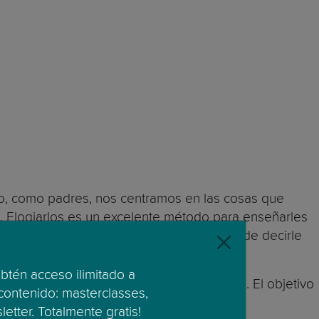
do, como padres, nos centramos en las cosas que
n. Elogiarlos es un excelente método para enseñarles
portamientos deben repetir. Así, en lugar de decirle
obtén acceso ilimitado a
a de castigar, pero es mucho más que eso. El objetivo
 contenido: masterclasses,
 elemento de la disciplina.
etter. Totalmente gratis!