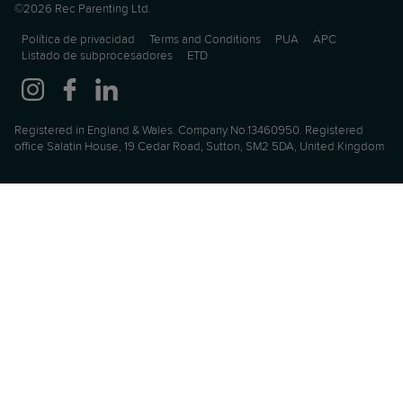
©2026 Rec Parenting Ltd.
Política de privacidad
Terms and Conditions
PUA
APC
Listado de subprocesadores
ETD
Registered in England & Wales. Company No.13460950. Registered
office Salatin House, 19 Cedar Road, Sutton, SM2 5DA, United Kingdom