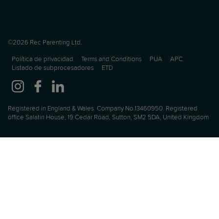
©2026 Rec Parenting Ltd.
Política de privacidad
Terms and Conditions
PUA
APC
Listado de subprocesadores
ETD
Registered in England & Wales. Company No.13460950. Registered
office Salatin House, 19 Cedar Road, Sutton, SM2 5DA, United Kingdom