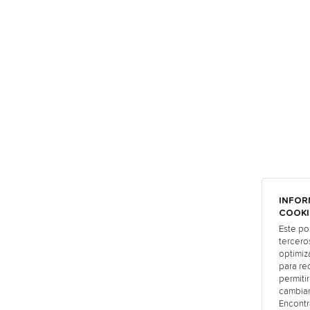
INFOR
COOKI
Este po
tercero
optimiza
para re
permiti
cambiar
Encontr