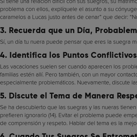
Si tiene una relación difícil con sus suegros, su matr
problema con ellos, explíquele el asunto a su cónyuge
caramelos a Lucas justo antes de cenar” que decir: “N
3. Recuerda que un Día, Probablem
Sí, un día tu nuera puede pensar que eres la suegra mo
4.
Identifica los Puntos Conflictivo
Las vacaciones suelen ser cuando aparecen los probl
familias estén allí. Pero también, con un mayor conta
especialmente problemáticos. Nuevamente, discute las
5. Discute el Tema de Manera Resp
Se ha descubierto que las suegras y las nueras tienen d
prefieren ignorarlo (14). Evitar el problema puede empe
de comprensión y respeto. Hablar del tema es la mejo
6. Cuando Tus Suegros Se Entromet