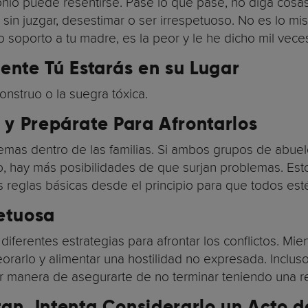
imonio puede resentirse. Pase lo que pase, no diga cosa
 sin juzgar, desestimar o ser irrespetuoso. No es lo m
o soporto a tu madre, es la peor y le he dicho mil vec
ente Tú Estarás en su Lugar
nstruo o la suegra tóxica.
s y Prepárate Para Afrontarlos
emas dentro de las familias. Si ambos grupos de abue
cto, hay más posibilidades de que surjan problemas. Es
 reglas básicas desde el principio para que todos est
etuosa
iferentes estrategias para afrontar los conflictos. Mien
orarlo y alimentar una hostilidad no expresada. Incluso 
r manera de asegurarte de no terminar teniendo una re
an, Intenta Considerarlo un Acto d