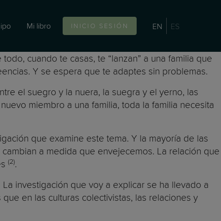
ipo
Mi libro
EN
ES
INICIO SESIÓN
 todo, cuando te casas, te “lanzan” a una familia que
eencias. Y se espera que te adaptes sin problemas.
e el suegro y la nuera, la suegra y el yerno, las
nuevo miembro a una familia, toda la familia necesita
igación que examine este tema. Y la mayoría de las
es cambian a medida que envejecemos. La relación que
(2)
és
.
La investigación que voy a explicar se ha llevado a
ue en las culturas colectivistas, las relaciones y