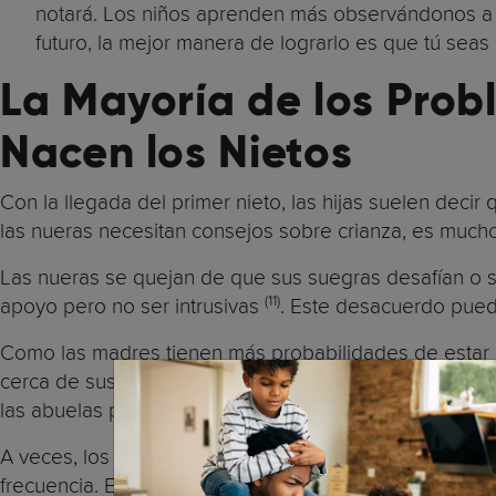
notará. Los niños aprenden más observándonos a no
futuro, la mejor manera de lograrlo es que tú se
La Mayoría de los Pro
Nacen los Nietos
Con la llegada del primer nieto, las hijas suelen deci
las nueras necesitan consejos sobre crianza, es muc
Las nueras se quejan de que sus suegras desafían o so
(11)
apoyo pero no ser intrusivas
. Este desacuerdo pued
Como las madres tienen más probabilidades de estar 
cerca de sus abuelos maternos que de los abuelos pat
las abuelas paternas se sienten excluidas de la vida de
A veces, los padres hacen un esfuerzo deliberado par
frecuencia. Esto se debe en parte a que las relacion