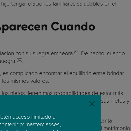
ijo tenga relaciones familiares saludables en el
 Aparecen Cuando
(9)
 relación con su suegra empeora
. De hecho, cuando
(10)
 suegra
.
es complicado encontrar el equilibrio entre brindar
 los mismos valores.
los nietos tienen más probabilidades de estar más
abuelos paternos pasan menos tiempo con sus nietos y
obtén acceso ilimitado a
 propios padres, pero esto no sucede con tanta
 contenido: masterclasses,
(12)
adas por la esposa”
. Esto significa que el matrimonio