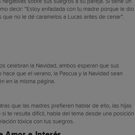
s negativas sobre sus suegros a su pareja. Si tiene un
ismo decir: “Estoy enfadada con tu madre porque le dio
es que no le dé caramelos a Lucas antes de cenar”.
los celebran la Navidad, ambos esperan que sus
to hace que el verano, la Pascua y la Navidad sean
én en la misma página.
tras que las madres prefieren hablar de ello, las hijas
si te resulta difícil, habla del tema desde una posición
lación tóxica con tus suegros.
e Amor e Interés