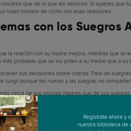
sotros que de lo que les decimos. Si quieres que tu h
as un buen modelo de cómo son esas relaciones
blemas con los Suegros
r que la relación con su madre mejora, mientras que la
ho más probable que se los pidan a su madre que a su
cavan sus decisiones sobre crianza. Para las suegras, 
e surgir porque las nueras y las suegras no comparten
más cerca de sus propias madres que de sus suegras, 
ernos. Esto significa que, con mucha frecuencia, los 
 sus nietos.
Regístrate ahora y 
a garantizar que sus hijos también estén cerca de sus
nuestra biblioteca de
es de los hombres con sus propios padres están “medi