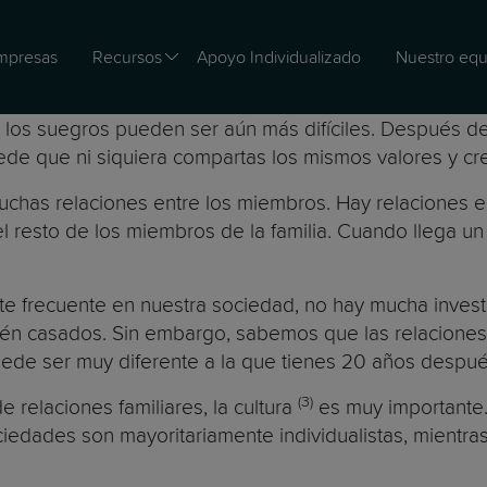
mpresas
Recursos
Apoyo Individualizado
Nuestro equ
n los suegros pueden ser aún más difíciles. Después de
ede que ni siquiera compartas los mismos valores y cr
chas relaciones entre los miembros. Hay relaciones entr
l resto de los miembros de la familia. Cuando llega un 
te frecuente en nuestra sociedad, no hay mucha invest
ecién casados. Sin embargo, sabemos que las relacion
puede ser muy diferente a la que tienes 20 años despu
(3)
 relaciones familiares, la cultura
es muy importante. 
edades son mayoritariamente individualistas, mientras q