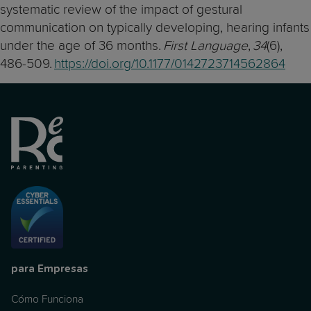
systematic review of the impact of gestural
communication on typically developing, hearing infants
under the age of 36 months.
First Language
,
34
(6),
486-509.
https://doi.org/10.1177/0142723714562864
para Empresas
Cómo Funciona