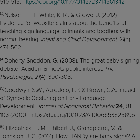
510-515.
https://doi.org/10.1177/0142723714561342
(
3)
Nelson, L. H., White, K. R., & Grewe, J. (2012).
Evidence for website claims about the benefits of
teaching sign language to infants and toddlers with
normal hearing.
Infant and Child Development
,
21
(5),
474-502.
(
4)
Doherty-Sneddon, G. (2008). The great baby signing
debate: Academia meets public interest.
The
Psychologist
,
21
(4), 300-303.
(
5)
Goodwyn, S.W., Acredolo, L.P. & Brown, C.A. Impact
of Symbolic Gesturing on Early Language
Development.
Journal of Nonverbal Behavior
, 81–
24
103 (2000). https://doi.org/10.1023/A:1006653828895
(6)
Fitzpatrick, E. M., Thibert, J., Grandpierre, V., &
Johnston, J. C. (2014). How HANDy are baby signs? A