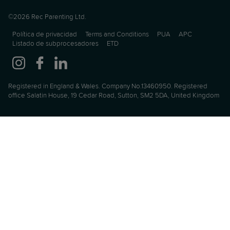
©2026 Rec Parenting Ltd.
Política de privacidad
Terms and Conditions
PUA
APC
Listado de subprocesadores
ETD
Registered in England & Wales. Company No.13460950. Registered
office Salatin House, 19 Cedar Road, Sutton, SM2 5DA, United Kingdom