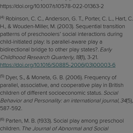
https://doi.org/10.1007/s10578-022-01363-2
(4)
Robinson, C. C., Anderson, G. T., Porter, C. L., Hart, C.
H., & Wouden-Miller, M. (2003). Sequential transition
patterns of preschoolers’ social interactions during
child-initiated play: Is parallel-aware play a
bidirectional bridge to other play states?.
Early
Childhood Research Quarterly
,
18
(1), 3-21.
https://doi.org/10.1016/S0885-2006(03)00003-6
(5)
Dyer, S., & Moneta, G. B. (2006). Frequency of
parallel, associative, and cooperative play in British
children of different socioeconomic status.
Social
Behavior and Personality: an international journal
,
34
(5),
587-592.
(6)
Parten, M. B. (1933). Social play among preschool
children.
The Journal of Abnormal and Social