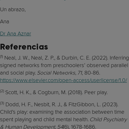
Un abrazo,
Ana
Dr Ana Aznar
Referencias
(1)
Neal, J. W., Neal, Z. P., & Durbin, C. E. (2022). Inferring
signed networks from preschoolers’ observed parallel
and social play.
Social Networks
,
71
, 80-86.
https://www.elsevier.com/open-access/userlicense/1.0/
(2)
Scott, H. K., & Cogburn, M. (2018). Peer play.
(3)
Dodd, H. F., Nesbit, R. J., & FitzGibbon, L. (2023).
Child’s play: examining the association between time
spent playing and child mental health.
Child Psychiatry
& Human Development
,
54
(6), 1678-1686.