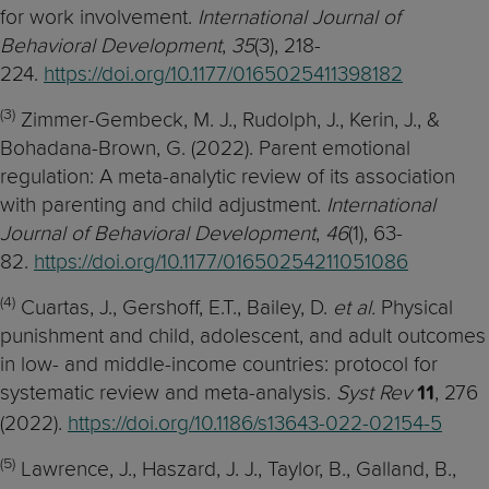
for work involvement.
International Journal of
Behavioral Development
,
35
(3), 218-
224.
https://doi.org/10.1177/0165025411398182
(3)
Zimmer-Gembeck, M. J., Rudolph, J., Kerin, J., &
Bohadana-Brown, G. (2022). Parent emotional
regulation: A meta-analytic review of its association
with parenting and child adjustment.
International
Journal of Behavioral Development
,
46
(1), 63-
82.
https://doi.org/10.1177/01650254211051086
(4)
Cuartas, J., Gershoff, E.T., Bailey, D.
et al.
Physical
punishment and child, adolescent, and adult outcomes
in low- and middle-income countries: protocol for
systematic review and meta-analysis.
Syst Rev
, 276
11
(2022).
https://doi.org/10.1186/s13643-022-02154-5
(5)
Lawrence, J., Haszard, J. J., Taylor, B., Galland, B.,