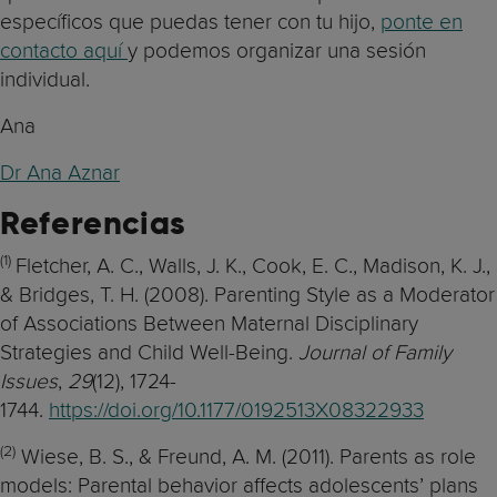
específicos que puedas tener con tu hijo,
ponte en
contacto aquí
y podemos organizar una sesión
individual.
Ana
Dr Ana Aznar
Referencias
(1)
Fletcher, A. C., Walls, J. K., Cook, E. C., Madison, K. J.,
& Bridges, T. H. (2008). Parenting Style as a Moderator
of Associations Between Maternal Disciplinary
Strategies and Child Well-Being.
Journal of Family
Issues
,
29
(12), 1724-
1744.
https://doi.org/10.1177/0192513X08322933
(2)
Wiese, B. S., & Freund, A. M. (2011). Parents as role
models: Parental behavior affects adolescents’ plans