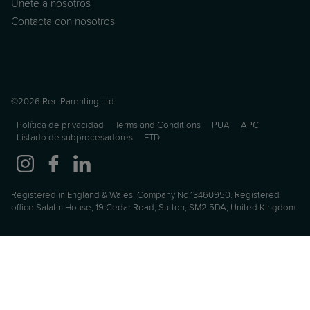
Únete a nosotros
Contacta con nosotros
©2026 Rec Parenting Ltd.
Política de privacidad
Terms and Conditions
PUA
APC
Listado de subprocesadores
ETD
Registered in England & Wales. Company No.13460950. Registered
office Salatin House, 19 Cedar Road, Sutton, SM2 5DA, United Kingdom