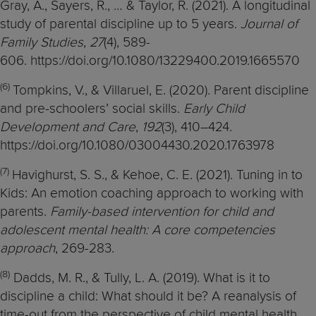
Gray, A., Sayers, R., … & Taylor, R. (2021). A longitudinal
study of parental discipline up to 5 years.
Journal of
Family Studies
,
27
(4), 589-
606. https://doi.org/10.1080/13229400.2019.1665570
(6)
Tompkins, V., & Villaruel, E. (2020). Parent discipline
and pre-schoolers’ social skills.
Early Child
Development and Care
,
192
(3), 410–424.
https://doi.org/10.1080/03004430.2020.1763978
(7)
Havighurst, S. S., & Kehoe, C. E. (2021). Tuning in to
Kids: An emotion coaching approach to working with
parents.
Family-based intervention for child and
adolescent mental health: A core competencies
approach
, 269-283.
(8)
Dadds, M. R., & Tully, L. A. (2019). What is it to
discipline a child: What should it be? A reanalysis of
time-out from the perspective of child mental health,