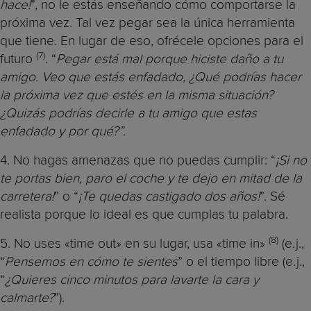
hace!
”, no le estás enseñando cómo comportarse la
próxima vez. Tal vez pegar sea la única herramienta
que tiene. En lugar de eso, ofrécele opciones para el
(7)
futuro
. “
Pegar está mal porque hiciste daño a tu
amigo. Veo que estás enfadado, ¿Qué podrías hacer
la próxima vez que estés en la misma situación?
¿Quizás podrías decirle a tu amigo que estas
enfadado y por qué?”.
4. No hagas amenazas que no puedas cumplir: “
¡Si no
te portas bien, paro el coche y te dejo en mitad de la
carretera!
” o “
¡Te quedas castigado dos años!
”. Sé
realista porque lo ideal es que cumplas tu palabra.
(8)
5. No uses «time out» en su lugar, usa «time in»
(e.j.,
“
Pensemos en cómo te sientes
” o el tiempo libre (e.j.,
“
¿Quieres cinco minutos para lavarte la cara y
calmarte?
”).