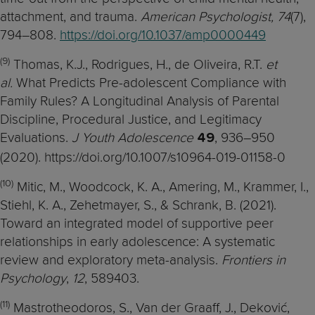
attachment, and trauma.
American Psychologist, 74
(7),
794–808.
https://doi.org/10.1037/amp0000449
(9)
Thomas, K.J., Rodrigues, H., de Oliveira, R.T.
et
al.
What Predicts Pre-adolescent Compliance with
Family Rules? A Longitudinal Analysis of Parental
Discipline, Procedural Justice, and Legitimacy
Evaluations.
J Youth Adolescence
, 936–950
49
(2020). https://doi.org/10.1007/s10964-019-01158-0
(10)
Mitic, M., Woodcock, K. A., Amering, M., Krammer, I.,
Stiehl, K. A., Zehetmayer, S., & Schrank, B. (2021).
Toward an integrated model of supportive peer
relationships in early adolescence: A systematic
review and exploratory meta-analysis.
Frontiers in
Psychology
,
12
, 589403.
(11)
Mastrotheodoros, S., Van der Graaff, J., Deković,