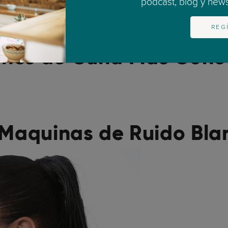
podcast, blog y newsl
 que las madres que se sienten mejor sean más propens
 beneficiosa para las madres. Los estudios muestran q
REG
ersonas.
ones de Cuna Más Cono
 Maquinas de Ruido Bl