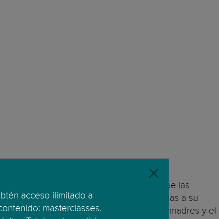
sos para los padres. Se ha descubierto que las
obtén acceso ilimitado a
mayor autoestima y se sienten más cercanas a su
 contenido: masterclasses,
s, pero parece haber un vínculo entre las madres y el