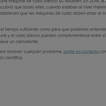
a una máquina de ruido blanco: su volumen. En 2014, l
cubrió que todas ellas, cuando estaban al nivel máxi
 establecen que las máquinas de ruido deben estar al
 el tiempo suficiente como para que podamos entender
una y el ruido blanco pueden complementarse entre sí.
eve un clarividente.
para resolver cualquier problema,
ponte en contacto
co
n científica.