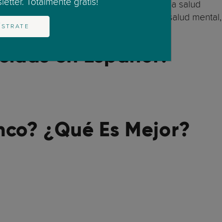
etter. Totalmente gratis!
as a cantar. Parece que cantar favorece la salud
ue cantar está relacionado con una mejor salud mental,
ÍSTRATE
cidas en Español?
anco?
¿
Qué Es Mejor?