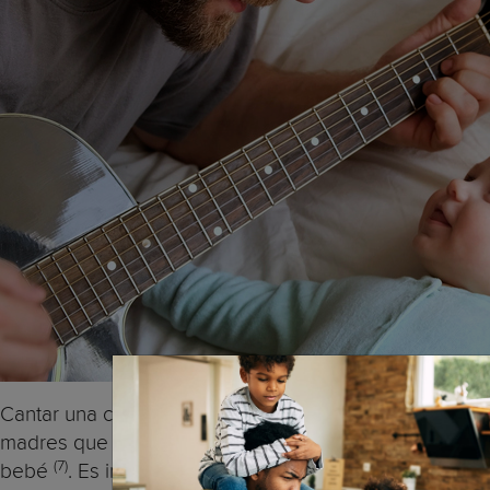
Cantar una canción de cuna no solo es bueno para el 
madres que cantan a sus bebés con regularidad exper
(7)
bebé
. Es importante señalar que no podemos decir 