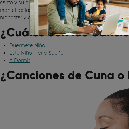
canto y su bienestar. Sin embargo, también podría ser
(8)
mental de las nuevas madres
. La música no solo es
bienestar y calidad de vida en diferentes grupos de p
¿
Cuáles Son las Canci
Duermete Niño
Este Niño Tiene Sueño
A Dormir
¿
Canciones de Cuna o