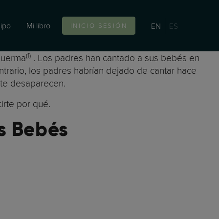
ipo
Mi libro
EN
ES
INICIO SESIÓN
(1)
 duerma
. Los padres han cantado a sus bebés en
ntrario, los padres habrían dejado de cantar hace
ente desaparecen.
irte por qué.
s Bebés