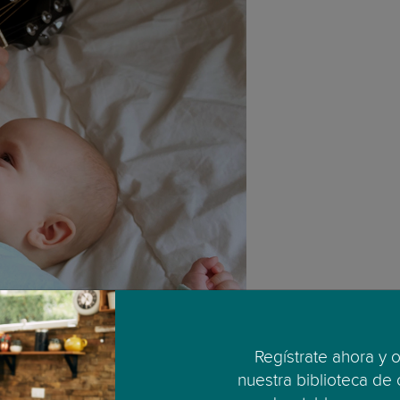
bebé, sino que también parece tener efectos beneficio
Regístrate ahora y 
imentan menos depresión posparto, mayor bienestar, 
nuestra biblioteca de
claramente que cantar hace que las madres sean felice