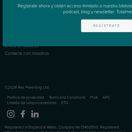
Noticias & Consejos
Regístrate ahora y obtén acceso ilimitado a nuestra biblio
FAQ
podcast, blog y newsletter. Totalmen
Información
REGÍSTRATE
Sobre nosotros
Únete a nosotros
Contacta con nosotros
©2026 Rec Parenting Ltd.
Política de privacidad
Terms and Conditions
PUA
APC
Listado de subprocesadores
ETD
Registered in England & Wales. Company No.13460950. Registered