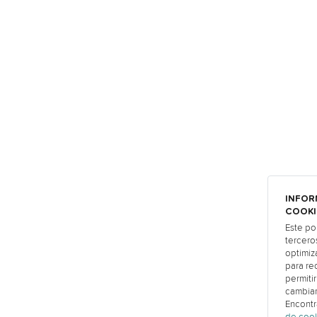
INFOR
COOKI
Este po
tercero
optimiza
para re
permiti
cambiar
Encontr
de coo