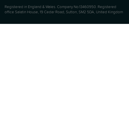
Registered in England & Wales. Company No.13460950. Registered
office Salatin House, 19 Cedar Road, Sutton, SM2 5DA, United Kingdom