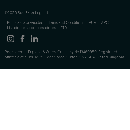
©2026 Rec Parenting Ltd.
Política de privacidad
Terms and Conditions
PUA
APC
Listado de subprocesadores
ETD
Registered in England & Wales. Company No.13460950. Registered
office Salatin House, 19 Cedar Road, Sutton, SM2 5DA, United Kingdom