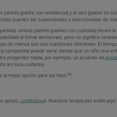
los padres (padre con residencia) y el otro (padre sin c
s visitas pueden ser supervisadas o estructuradas de ma
partida): ambos padres (padres con custodia) tienen la 
bilidad al tomar decisiones, pero no significa necesa
mpo de crianza son dos cuestiones diferentes. El tiemp
sica compartida puede variar desde que un niño viva en
otro progenitor hasta, por ejemplo, un acuerdo de
anida
do les toca cuidarlos.
(4)
s la mejor opción para los hijos
.
tas apoyo,
contáctano
s. Nuestros terapeutas están aquí