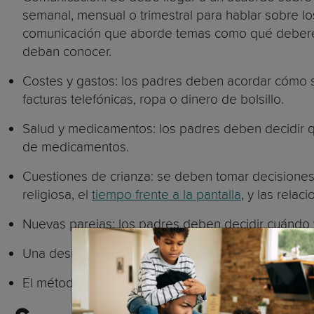
semanal, mensual o trimestral para hablar sobre lo
comunicación que aborde temas como qué deberes
deban conocer.
Costes y gastos: los padres deben acordar cómo se
facturas telefónicas, ropa o dinero de bolsillo.
Salud y medicamentos: los padres deben decidir 
de medicamentos.
Cuestiones de crianza: se deben tomar decisiones 
religiosa, el
tiempo frente a la pantalla
, y las relac
Nuevas parejas: los padres deben decidir cuándo 
Una designación de responsabilidades de toma de 
El método por el que se resolverán los desacuerdo