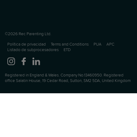
©2026 Rec Parenting Ltd.
Política de privacidad
Terms and Conditions
PUA
APC
Listado de subprocesadores
ETD
Registered in England & Wales. Company No.13460950. Registered
office Salatin House, 19 Cedar Road, Sutton, SM2 5DA, United Kingdom