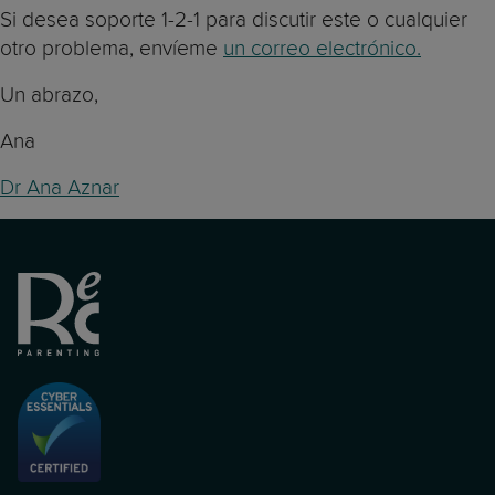
Si desea soporte 1-2-1 para discutir este o cualquier
otro problema, envíeme
un correo electrónico.
Un abrazo,
Ana
Dr Ana Aznar