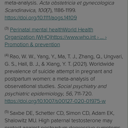
meta‐analysis.
Acta obstetricia et gynecologica
Scandinavica
,
100
(7), 1186-1199.
https://doi.org/10.1111/aogs.14109
(3)
Perinatal mental healthWorld Health
Organization (WHO)https://www.who.int › … ›
Promotion & prevention
(4)
Rao, W. W., Yang, Y., Ma, T. J., Zhang, Q., Ungvari,
G. S., Hall, B. J., & Xiang, Y. T. (2021). Worldwide
prevalence of suicide attempt in pregnant and
postpartum women: a meta-analysis of
observational studies.
Social psychiatry and
psychiatric epidemiology
,
56
, 711-720.
https://doi.org/10.1007/s00127-020-01975-w
(5)
Saxbe DE, Schetter CD, Simon CD, Adam EK,
Shalowitz MU. High paternal testosterone may
protect against postpartum depressive symptoms