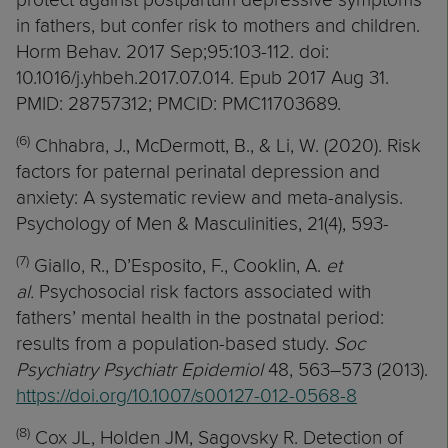
in fathers, but confer risk to mothers and children.
Horm Behav. 2017 Sep;95:103-112. doi:
10.1016/j.yhbeh.2017.07.014. Epub 2017 Aug 31.
PMID: 28757312; PMCID: PMC11703689.
(6)
Chhabra, J., McDermott, B., & Li, W. (2020). Risk
factors for paternal perinatal depression and
anxiety: A systematic review and meta-analysis.
Psychology of Men & Masculinities, 21(4), 593-
(7)
Giallo, R., D’Esposito, F., Cooklin, A.
et
al.
Psychosocial risk factors associated with
fathers’ mental health in the postnatal period:
results from a population-based study.
Soc
Psychiatry Psychiatr Epidemiol
48, 563–573 (2013).
https://doi.org/10.1007/s00127-012-0568-8
(8)
Cox JL, Holden JM, Sagovsky R. Detection of