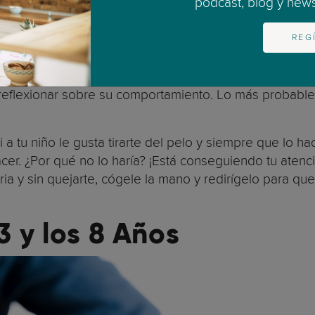
podcast, blog y newsl
elado, a mí también me encantaría, pero ya casi es la
uego esperar que todo salga bien.
REG
 que han hecho (o en el paso de la desobediencia):
ue piense en lo que ha hecho, ¿de verdad crees que v
 reflexionar sobre su comportamiento. Lo más probable
a tu niño le gusta tirarte del pelo y siempre que lo ha
hacer. ¿Por qué no lo haría? ¡Está conseguiendo tu atenc
ia y sin quejarte, cógele la mano y redirígelo para que
 3 y los 8 Años