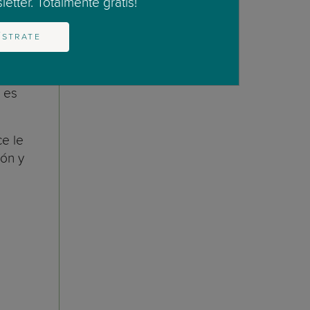
etter. Totalmente gratis!
 hora
ÍSTRATE
a a
 es
ce le
ión y