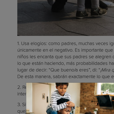
1. Usa elogios: como padres, muchas veces i
únicamente en el negativo. Es importante que 
niños les encanta que sus padres se alegren c
lo que están haciendo, más probabilidades hab
lugar de decir: “Que bueno/a eres”, di: “
¡Mira 
De esta manera, sabrán exactamente lo que e
2. Redirígelos: en esta etapa, siempre que tu
intentar meter el dedo en el enchufe), llévalo 
3. Si dices “
no
”, cíñete a ello: si le dices q
quejarse, cedes, le estás enseñando que quej