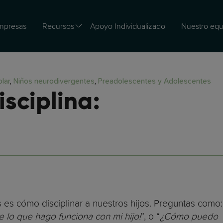
mpresas
Recursos
Apoyo Individualizado
Nuestro equ
lar
,
Niños neurodivergentes
,
Preadolescentes y Adolescentes
sciplina:
s es cómo disciplinar a nuestros hijos. Preguntas como:
 lo que hago funciona con mi hijo!
”, o “
¿Cómo puedo