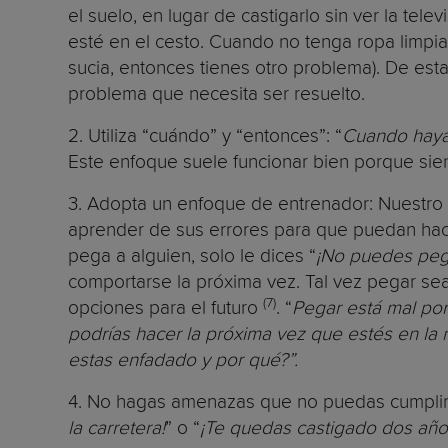
el suelo, en lugar de castigarlo sin ver la tele
esté en el cesto. Cuando no tenga ropa limpia,
sucia, entonces tienes otro problema). De est
problema que necesita ser resuelto.
2. Utiliza “cuándo” y “entonces”: “
Cuando hayas
Este enfoque suele funcionar bien porque sient
3. Adopta un enfoque de entrenador: Nuestro 
aprender de sus errores para que puedan hacer
pega a alguien, solo le dices “
¡No puedes pega
comportarse la próxima vez. Tal vez pegar sea
(7)
opciones para el futuro
. “
Pegar está mal por
podrías hacer la próxima vez que estés en la 
estas enfadado y por qué?”.
4. No hagas amenazas que no puedas cumplir:
la carretera!
” o “
¡Te quedas castigado dos año