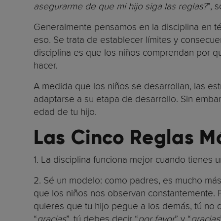
asegurarme de que mi hijo siga las reglas?
”, 
Generalmente pensamos en la disciplina en té
eso. Se trata de establecer límites y consecue
disciplina es que los niños comprendan por qu
hacer.
A medida que los niños se desarrollan, las es
adaptarse a su etapa de desarrollo. Sin emba
edad de tu hijo.
Las Cinco Reglas M
1. La disciplina funciona mejor cuando tienes u
2. Sé un modelo: como padres, es mucho má
que los niños nos observan constantemente. Por 
quieres que tu hijo pegue a los demás, tú no d
“
gracias
”, tú debes decir “
por favor
” y “
gracias