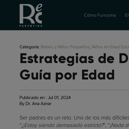
Cómo Funciona
E
Categoría:
Bebés y Niños Pequeños
,
Niños en Edad Esco
Estrategias de Di
Guía por Edad
Publicado en : Jul 01, 2024
By Dr. Ana Aznar
Ser padres es un reto. Uno de los más difícile
“
¿Estoy siendo demasiado estricto?
”, “
¡Nada de