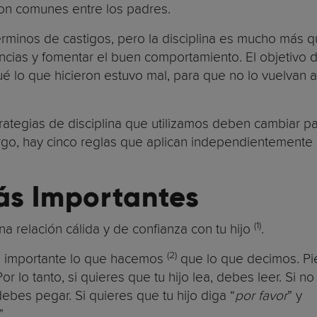
son comunes entre los padres.
rminos de castigos, pero la disciplina es mucho más 
ncias y fomentar el buen comportamiento. El objetivo d
é lo que hicieron estuvo mal, para que no lo vuelvan a
trategias de disciplina que utilizamos deben cambiar p
rgo, hay cinco reglas que aplican independientemente 
ás Importantes
(1)
na relación cálida y de confianza con tu hijo
.
(2)
s importante lo que hacemos
que lo que decimos. Pi
lo tanto, si quieres que tu hijo lea, debes leer. Si no
ebes pegar. Si quieres que tu hijo diga “
por favor
” y
”.