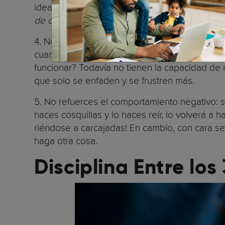
ideal es decir algo como: “
Sé que quieres un h
de comer, así que no podemos comerlo
”, y l
(6)
4. No los dejes solos
para que piensen en lo
cuando aíslas a un niño pequeño y le dices q
funcionar? Todavía no tienen la capacidad de
que solo se enfaden y se frustren más.
5. No refuerces el comportamiento negativo: si 
haces cosquillas y lo haces reír, lo volverá a 
riéndose a carcajadas! En cambio, con cara ser
haga otra cosa.
Disciplina Entre los