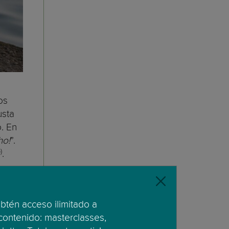
os
usta
. En
ho!
”.
)
.
plo,
obtén acceso ilimitado a
 a
 contenido: masterclasses,
 Lo