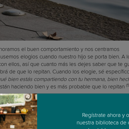
gnoramos el buen comportamiento y nos centramos
usemos elogios cuando nuestro hijo se porta bien. A l
on ellos, así que cuanto más les dejes saber que te g
rá de que lo repitan. Cuando los elogie, sé específico
qué bien estás compartiendo con tu hermana, bien hec
(5
stán haciendo bien y es más probable que lo repitan
 hijo esté haciendo algo que no debería hacer (por ejem
a hacer otra cosa.
Regístrate ahora y 
ue no a que se tome un helado pero una vez que empieza
nuestra biblioteca de
arse funciona. Es más probable que lo vuelva a hacer.