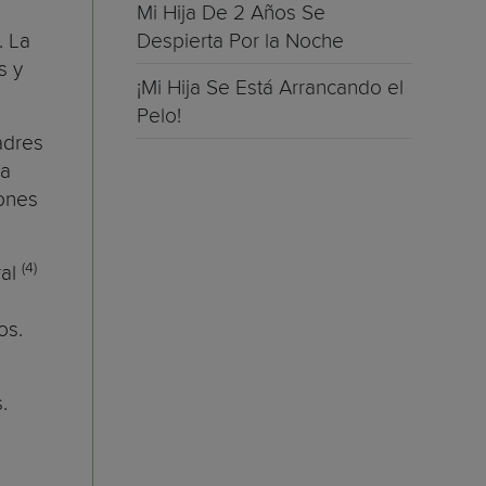
Mi Hija De 2 Años Se
. La
Despierta Por la Noche
s y
¡Mi Hija Se Está Arrancando el
Pelo!
padres
la
iones
(4)
ral
os.
.