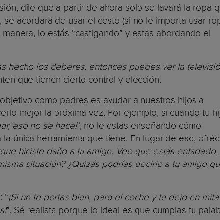
visión, dile que a partir de ahora solo se lavará la ropa 
 se acordará de usar el cesto (si no le importa usar ro
a manera, lo estás “castigando” y estás abordando el
 hecho los deberes, entonces puedes ver la televisió
en que tienen cierto control y elección.
objetivo como padres es ayudar a nuestros hijos a
lo mejor la próxima vez. Por ejemplo, si cuando tu hi
r, eso no se hace!
”, no le estás enseñando cómo
 la única herramienta que tiene. En lugar de eso, ofréc
que hiciste daño a tu amigo. Veo que estás enfadado
misma situación? ¿Quizás podrías decirle a tu amigo q
 “
¡Si no te portas bien, paro el coche y te dejo en mit
s!
”. Sé realista porque lo ideal es que cumplas tu palab