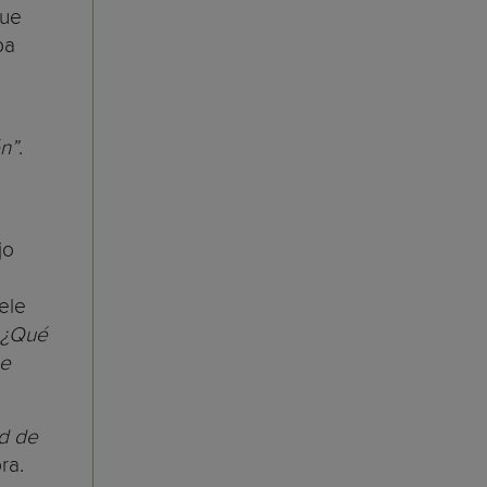
que
pa
n”
.
jo
ele
, ¿Qué
ue
ad de
ra.