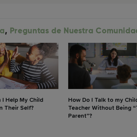
ia
,
Preguntas de Nuestra Comunida
I Help My Child
How Do I Talk to my Chil
n Their Self?
Teacher Without Being 
Parent”?