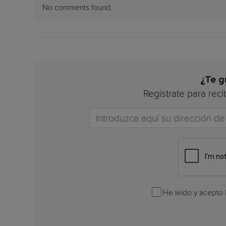
No comments found.
¿Te g
Regístrate para reci
Email
He leído y acepto l