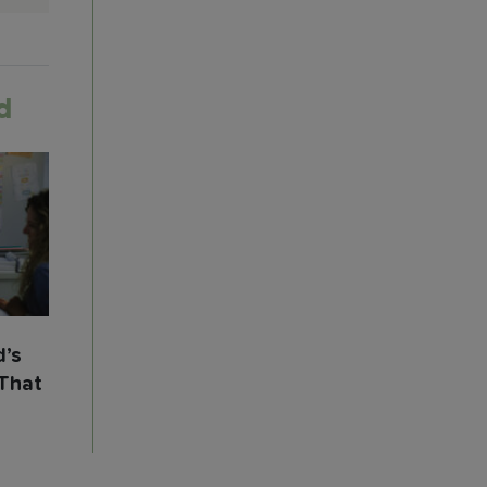
d
d’s
“That