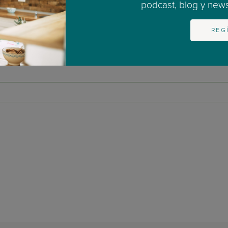
podcast, blog y newsl
REG