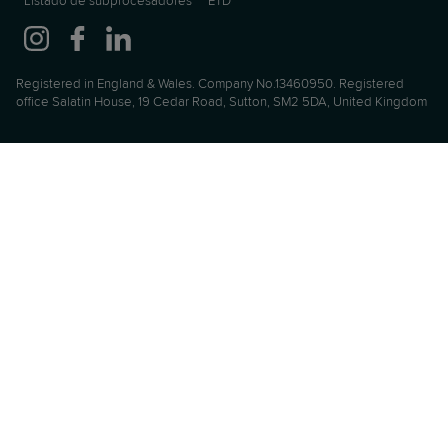
Listado de subprocesadores
ETD
Registered in England & Wales. Company No.13460950. Registered
office Salatin House, 19 Cedar Road, Sutton, SM2 5DA, United Kingdom