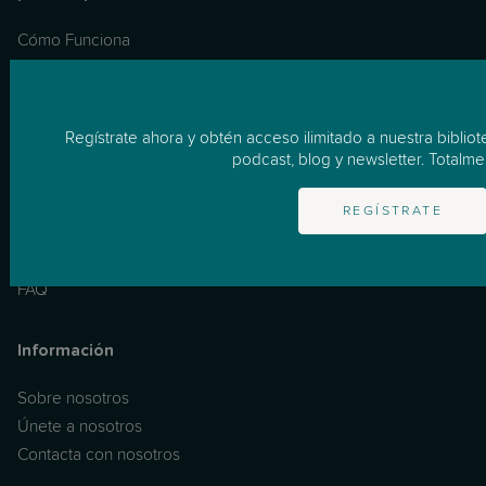
Cómo Funciona
Empresas
Recursos
Regístrate ahora y obtén acceso ilimitado a nuestra biblio
podcast, blog y newsletter. Totalmen
Apoyo Individualizado
Masterclasses
REGÍSTRATE
Podcast
Noticias & Consejos
FAQ
Información
Sobre nosotros
Únete a nosotros
Contacta con nosotros