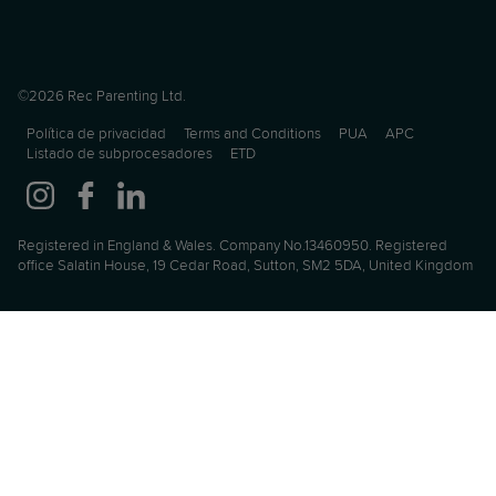
©2026 Rec Parenting Ltd.
Política de privacidad
Terms and Conditions
PUA
APC
Listado de subprocesadores
ETD
Registered in England & Wales. Company No.13460950. Registered
office Salatin House, 19 Cedar Road, Sutton, SM2 5DA, United Kingdom