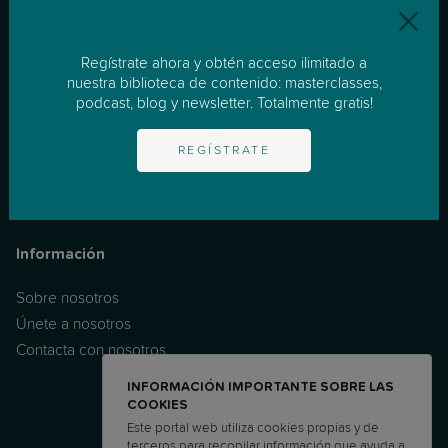
Recursos
Regístrate ahora y obtén acceso ilimitado a
nuestra biblioteca de contenido: masterclasses,
Apoyo Individualizado
podcast, blog y newsletter. Totalmente gratis!
Masterclasses
Podcast
REGÍSTRATE
Noticias & Consejos
FAQ
Información
Sobre nosotros
Únete a nosotros
Contacta con nosotros
INFORMACIÓN IMPORTANTE SOBRE LAS
COOKIES
Este portal web utiliza cookies propias y de
terceros para recopilar información que ayuda a