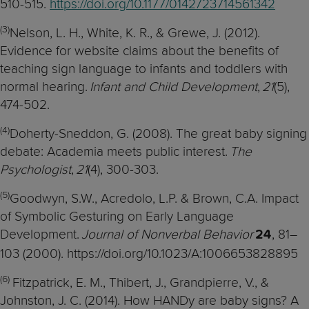
510-515.
https://doi.org/10.1177/0142723714561342
(
3)
Nelson, L. H., White, K. R., & Grewe, J. (2012).
Evidence for website claims about the benefits of
teaching sign language to infants and toddlers with
normal hearing.
Infant and Child Development
,
21
(5),
474-502.
(
4)
Doherty-Sneddon, G. (2008). The great baby signing
debate: Academia meets public interest.
The
Psychologist
,
21
(4), 300-303.
(
5)
Goodwyn, S.W., Acredolo, L.P. & Brown, C.A. Impact
of Symbolic Gesturing on Early Language
Development.
Journal of Nonverbal Behavior
, 81–
24
103 (2000). https://doi.org/10.1023/A:1006653828895
(6)
Fitzpatrick, E. M., Thibert, J., Grandpierre, V., &
Johnston, J. C. (2014). How HANDy are baby signs? A