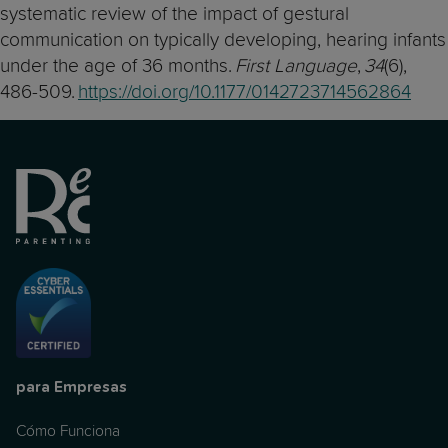
systematic review of the impact of gestural
communication on typically developing, hearing infants
under the age of 36 months.
First Language
,
34
(6),
486-509.
https://doi.org/10.1177/0142723714562864
para Empresas
Cómo Funciona