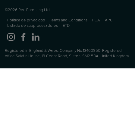
©2026 Rec Parenting Ltd.
Política de privacidad
Terms and Conditions
PUA
APC
Listado de subprocesadores
ETD
Registered in England & Wales. Company No.13460950. Registered
office Salatin House, 19 Cedar Road, Sutton, SM2 5DA, United Kingdom