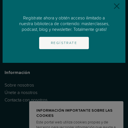
Recursos
Regístrate ahora y obtén acceso ilimitado a
nuestra biblioteca de contenido: masterclasses,
Apoyo Individualizado
podcast, blog y newsletter. Totalmente gratis!
Masterclasses
Podcast
REGÍSTRATE
Noticias & Consejos
FAQ
Información
Sobre nosotros
Únete a nosotros
Contacta con nosotros
INFORMACIÓN IMPORTANTE SOBRE LAS
COOKIES
Este portal web utiliza cookies propias y de
terceros para recopilar información que ayuda a