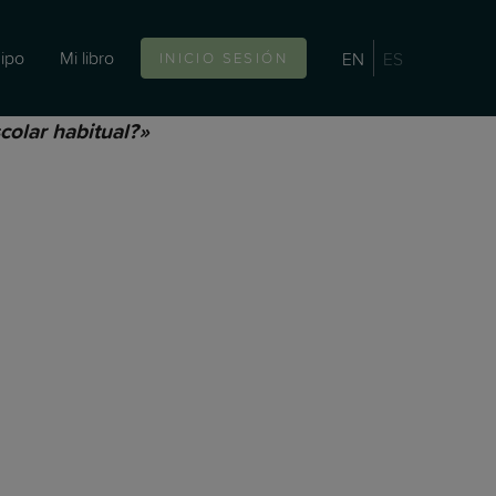
ipo
Mi libro
EN
ES
INICIO SESIÓN
colar habitual?»