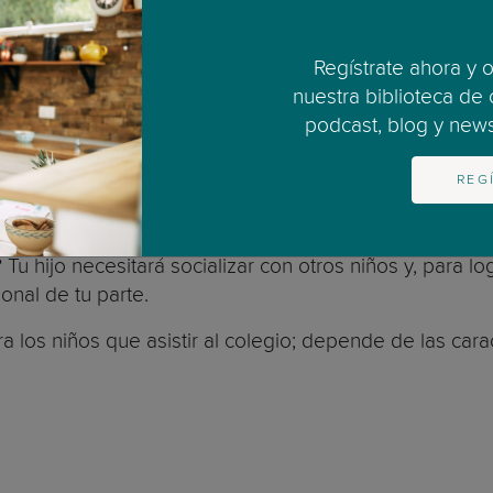
 un tiempo para aprender qué implica. Considera aspe
Regístrate ahora y 
nuestra biblioteca de
sa es una gran responsabilidad. Te conviertes no solo e
podcast, blog y newsl
os planes de estudio, exámenes y proyectos de tu hijo.
dos los días?
REG
fuera de casa o reducir significativamente tus horas?
o? Tu hijo necesitará socializar con otros niños y, para 
ional de tu parte.
os niños que asistir al colegio; depende de las caracter