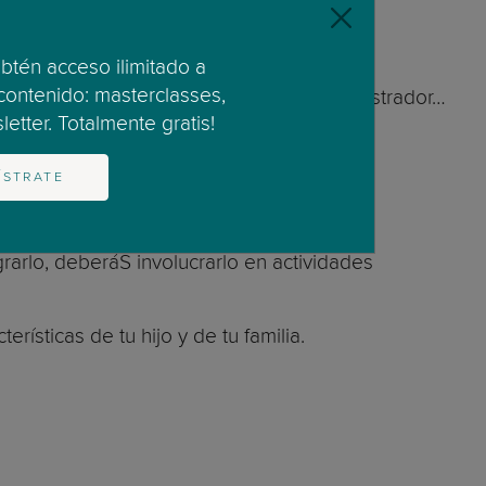
ctos como:
obtén acceso ilimitado a
 contenido: masterclasses,
n padre, sino en profesor, director, administrador…
etter. Totalmente gratis!
 Lleva muchísimo tiempo y esfuerzo.
ÍSTRATE
lograrlo, deberáS involucrarlo en actividades
ísticas de tu hijo y de tu familia.