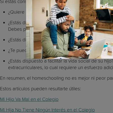
Si estás considerando la educación en casa, tómate e
¿Quiere su hijo ser educado en casa?
¿Estás dispuesto a hacerlo? Educar a tu hijo en ca
Debes preparar, planificar, organizar y mantener l
¿Estás dispuesto a estar con tu hijo todo el día, to
¿Te puedes permitir /estás dispuesto a no trabajar 
¿Estás dispuesto a facilitar la vida social de su hij
extracurriculares, lo cual requiere un esfuerzo adic
En resumen, el homeschooling no es mejor ni peor para l
Estos artículos pueden resultarte útiles:
Mi Hijo Va Mal en el Colegio
Mi Hija No Tiene Ningún Interés en el Colegio