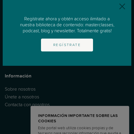
Recursos
Regístrate ahora y obtén acceso ilimitado a
nuestra biblioteca de contenido: masterclasses,
Apoyo Individualizado
podcast, blog y newsletter. Totalmente gratis!
Masterclasses
Podcast
REGÍSTRATE
Noticias & Consejos
FAQ
Información
Sobre nosotros
Únete a nosotros
Contacta con nosotros
INFORMACIÓN IMPORTANTE SOBRE LAS
COOKIES
Este portal web utiliza cookies propias y de
terceros para recopilar información que ayuda a