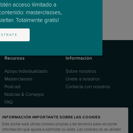
obtén acceso ilimitado a
 contenido: masterclasses,
etter. Totalmente gratis!
ÍSTRATE
Recursos
Información
Apoyo Individualizado
Sobre nosotros
Masterclasses
Únete a nosotros
Podcast
Contacta con nosotros
Noticias & Consejos
FAQ
INFORMACIÓN IMPORTANTE SOBRE LAS COOKIES
Este portal web utiliza cookies propias y de terceros para recopilar
información que ayuda a optimizar su visita. Las cookies no se utilizan