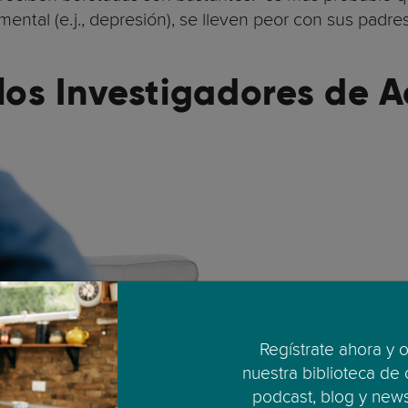
ental (e.j., depresión), se lleven peor con sus padre
 los Investigadores de 
Regístrate ahora y 
nuestra biblioteca de
podcast, blog y newsl