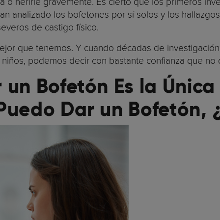
a o herirle gravemente. Es cierto que los primeros inv
han analizado los bofetones por sí solos y los hallazg
everos de castigo físico.
a mejor que tenemos. Y cuando décadas de investigació
 niños, podemos decir con bastante confianza que no 
 un Bofetón Es la Única
 Puedo Dar un Bofetón,