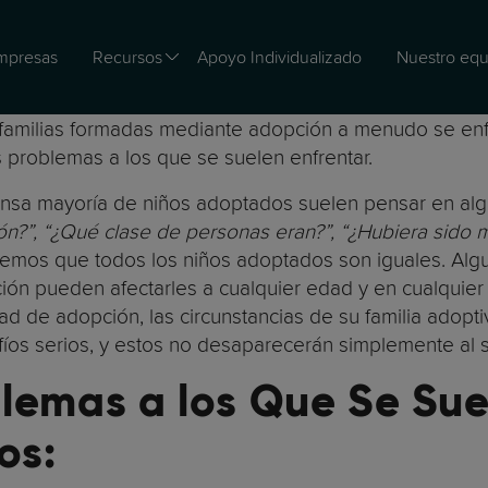
mpresas
Recursos
Apoyo Individualizado
Nuestro equ
as familias formadas mediante adopción a menudo se enf
 problemas a los que se suelen enfrentar.
nmensa mayoría de niños adoptados suelen pensar en a
n?”, “¿Qué clase de personas eran?”, “¿Hubiera sido m
mos que todos los niños adoptados son iguales. Algu
pción pueden afectarles a cualquier edad y en cualqu
dad de adopción, las circunstancias de su familia adop
os serios, y estos no desaparecerán simplemente al 
lemas a los Que Se Sue
os: