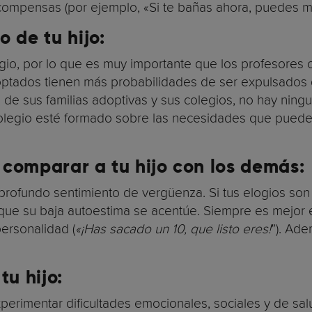
compensas (por ejemplo, «Si te bañas ahora, puedes mir
 de tu hijo:
o, por lo que es muy importante que los profesores con
ptados tienen más probabilidades de ser expulsados de
de sus familias adoptivas y sus colegios, no hay ning
olegio esté formado sobre las necesidades que puede
a comparar a tu hijo con los demás
:
profundo sentimiento de vergüenza. Si tus elogios so
y que su baja autoestima se acentúe. Siempre es mejor 
personalidad (
«¡Has sacado un 10, que listo eres!
”). Ade
tu hijo:
erimentar dificultades emocionales, sociales y de sa