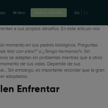
ipo
Mi libro
EN
ES
INICIO SESIÓN
rentan a sus propios desafíos. En este artículo nos
lgún momento en sus padres biológicos. Preguntas
ás feliz con ellos?” o ¿Tengo hermanos?».
Sin
nos se adaptan sin problemas mientras que a otros
ier momento de sus vidas. Depende de sus
tiva… Sin embargo, es importante recordar que la gran
ser adoptados.
len Enfrentar