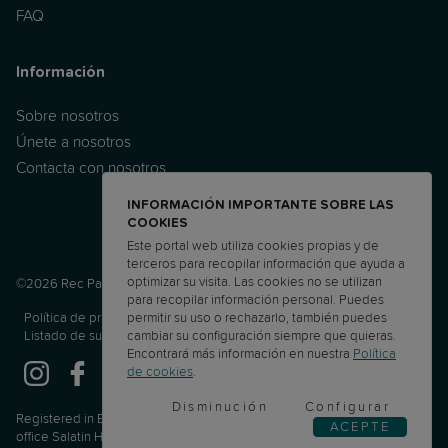
FAQ
Información
Sobre nosotros
Únete a nosotros
Contacta con nosotros
INFORMACIÓN IMPORTANTE SOBRE LAS
COOKIES
Este portal web utiliza cookies propias y de
terceros para recopilar información que ayuda a
optimizar su visita. Las cookies no se utilizan
©2026 Rec Parenting Ltd.
para recopilar información personal. Puedes
permitir su uso o rechazarlo, también puedes
Política de privacidad
Terms and Conditions
PUA
APC
cambiar su configuración siempre que quieras.
Listado de subprocesadores
ETD
Encontrará más información en nuestra
Política
de cookies
.
Disminución
Configurar
Registered in England & Wales. Company No.13460950. Registered
ACEPTE
office Salatin House, 19 Cedar Road, Sutton, SM2 5DA, United Kingdom