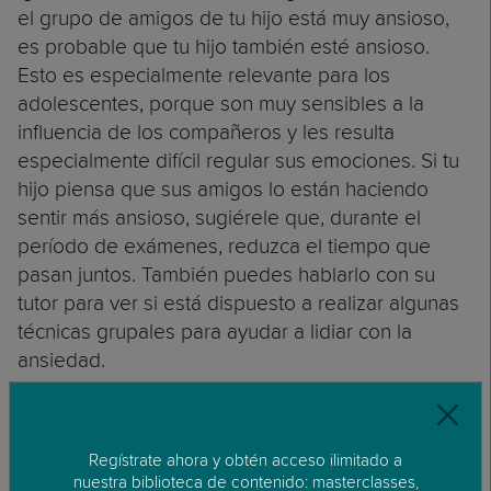
el grupo de amigos de tu hijo está muy ansioso,
es probable que tu hijo también esté ansioso.
Esto es especialmente relevante para los
adolescentes, porque son muy sensibles a la
influencia de los compañeros y les resulta
especialmente difícil regular sus emociones. Si tu
hijo piensa que sus amigos lo están haciendo
sentir más ansioso, sugiérele que, durante el
período de exámenes, reduzca el tiempo que
pasan juntos. También puedes hablarlo con su
tutor para ver si está dispuesto a realizar algunas
técnicas grupales para ayudar a lidiar con la
ansiedad.
Vale, Has Hablado de la Ansiedad de mi Hijo,
Pero ¿Qué Pasa con mi Propia Ansiedad?
Regístrate ahora y obtén acceso ilimitado a
Es totalmente normal que tengas ansiedad o
nuestra biblioteca de contenido: masterclasses,