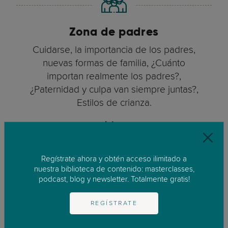
Zona de padres
Cuidarse, la importancia de los padres,
nuevas formas de familia, ¿Cuánto
importan realmente los padres?,
¿Paternidad y culpa van siempre juntas?,
Estilos de crianza.
Regístrate ahora y obtén acceso ilimitado a
El embarazo
nuestra biblioteca de contenido: masterclasses,
podcast, blog y newsletter. Totalmente gratis!
Etapas, trabajo de parto, parto,
problemas comunes, embarazos de alto
REGÍSTRATE
riesgo, parto múltiple, embarazos