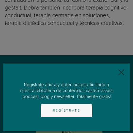
gestalt. Debra también incorpora terapia cognitivo-
conductual, terapia centrada en soluciones,
terapia dialéctica conductual y técnicas creativas.
Te apoyamos a los padres en
Regístrate ahora y obtén acceso ilimitado a
nuestra biblioteca de contenido: masterclasses,
la crianza de tus hijos
podcast, blog y newsletter. Totalmente gratis!
CONTACTA
REGÍSTRATE
COMPARTIR POR
EMAIL