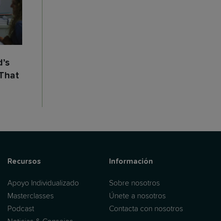
d’s
“That
Recursos
Información
Apoyo Individualizado
Sobre nosotros
Masterclasses
Únete a nosotros
Podcast
Contacta con nosotros