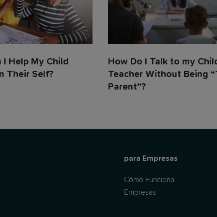
I Help My Child
How Do I Talk to my Chil
n Their Self?
Teacher Without Being 
Parent”?
para Empresas
Cómo Funciona
Empresas