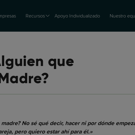
mpresas
Recursos
Apoyo Individualizado
Nuestro equ
Alguien que
 Madre?
u madre? No sé qué decir, hacer ni por dónde empez
reja, pero quiero estar ahí para él.»