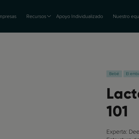
mpresas
Recursos
Apoyo Individualizado
Nuestro equ
Bebé
El emb
Lact
101
Experta: Dee