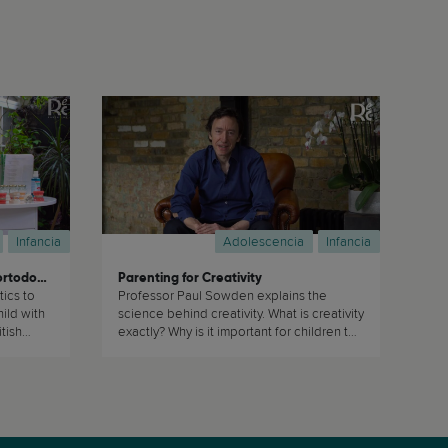
Infancia
Adolescencia
Infancia
Cómo navegar el mundo de la ortodoncia
Parenting for Creativity
tics to
Professor Paul Sowden explains the
ild with
science behind creativity. What is creativity
tish
exactly? Why is it important for children to
be creative and how can parents foster
their children’s creative skills? (...)