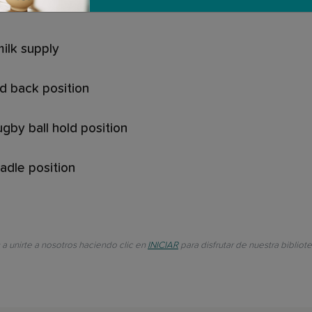
milk supply
id back position
gby ball hold position
adle position
 a unirte a nosotros haciendo clic en
INICIAR
para disfrutar de nuestra biblio