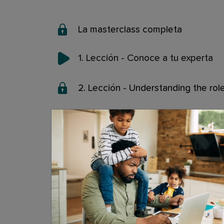
La masterclass completa
1. Lección - Conoce a tu experta
2. Lección - Understanding the role
3. Lección - What to consider whe
4. Lección - Expressing milk manu
5. Lección - Alimentación durante l
6. Lección - Best breastfeeding t