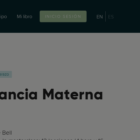
ipo
Mi libro
EN
ES
INICIO SESIÓN
arazo
ancia Materna
 Bell