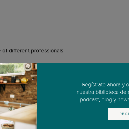
 of different professionals
n planning how to feed your baby
ally: Why, When and How
Regístrate ahora y 
nuestra biblioteca de
podcast, blog y newsl
a lactancia
REG
echniques and postures