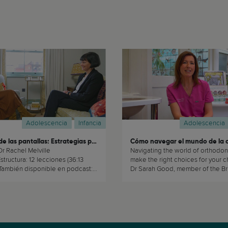
Adolescencia
Infancia
Adolescencia
Gestión de las pantallas: Estrategias para padres de niños y adolescentes
Dr Rachel Melville
Navigating the world of orthodon
tructura: 12 lecciones (36:13
make the right choices for your ch
 También disponible en podcast:
Dr Sarah Good, member of the Bri
aquí. (...)
Orthodontic Society. (...)