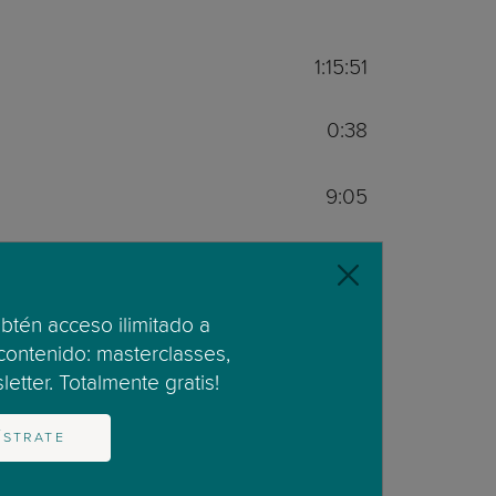
1:15:51
0:38
9:05
8:31
8:25
obtén acceso ilimitado a
 contenido: masterclasses,
etter. Totalmente gratis!
2:32
ÍSTRATE
4:02